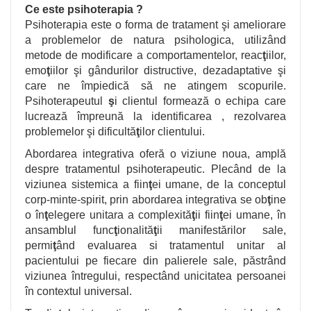
Ce este psihoterapia ?
Psihoterapia este o forma de tratament
ş
i ameliorare
a problemelor de natura psihologica, utilizând
metode de modificare a comportamentelor, reac
ţ
iilor,
emo
ţ
iilor
ş
i gândurilor distructive, dezadaptative
ş
i
care ne împiedică să ne atingem scopurile.
Psihoterapeutul
ş
i clientul formează o echipa care
lucrează împreună la identificarea , rezolvarea
problemelor
ş
i dificultă
ţ
ilor clientului.
Abordarea integrativa oferă o viziune noua, amplă
despre tratamentul psihoterapeutic. Plecând de la
viziunea sistemica a fiin
ţ
ei umane, de la conceptul
corp-minte-spirit, prin abordarea integrativa se ob
ţ
ine
o în
ţ
elegere unitara a complexită
ţ
ii fiin
ţ
ei umane, în
ansamblul func
ţ
ionalită
ţ
ii manifestărilor sale,
permi
ţ
ând evaluarea si tratamentul unitar al
pacientului pe fiecare din palierele sale, păstrând
viziunea întregului, respectând unicitatea persoanei
în contextul universal.