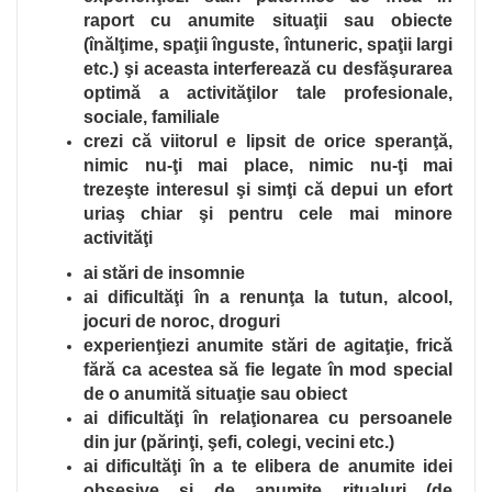
raport cu anumite situaţii sau obiecte
(înălţime, spaţii înguste, întuneric, spaţii largi
etc.) şi aceasta interferează cu desfăşurarea
optimă a activităţilor tale profesionale,
sociale, familiale
crezi că viitorul e lipsit de orice speranţă,
nimic nu-ţi mai place, nimic nu-ţi mai
trezeşte interesul şi simţi că depui un efort
uriaş chiar şi pentru cele mai minore
activităţi
ai stări de insomnie
ai dificultăţi în a renunţa la tutun, alcool,
jocuri de noroc, droguri
experienţiezi anumite stări de agitaţie, frică
fără ca acestea să fie legate în mod special
de o anumită situaţie sau obiect
ai dificultăţi în relaţionarea cu persoanele
din jur (părinţi, şefi, colegi, vecini etc.)
ai dificultăţi în a te elibera de anumite idei
obsesive şi de anumite ritualuri (de