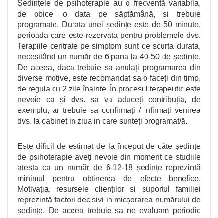
Ședințele de psihoterapie au o frecventă variabila,
de obicei o data pe săptămână, si trebuie
programate. Durata unei ședințe este de 50 minute,
perioada care este rezervata pentru problemele dvs.
Terapiile centrate pe simptom sunt de scurta durata,
necesitând un număr de 6 pana la 40-50 de ședințe.
De aceea, daca trebuie sa anulați programarea din
diverse motive, este recomandat sa o faceți din timp,
de regula cu 2 zile înainte. În procesul terapeutic este
nevoie ca și dvs. sa va aduceți contribuția, de
exemplu, ar trebuie sa confirmați / infirmați venirea
dvs. la cabinet in ziua in care sunteți programat/ă.
Este dificil de estimat de la început de câte ședințe
de psihoterapie aveți nevoie din moment ce studiile
atesta ca un număr de 6-12-18 ședințe reprezintă
minimul pentru obținerea de efecte benefice.
Motivația, resursele clienților si suportul familiei
reprezintă factori decisivi in micșorarea numărului de
ședințe. De aceea trebuie sa ne evaluam periodic