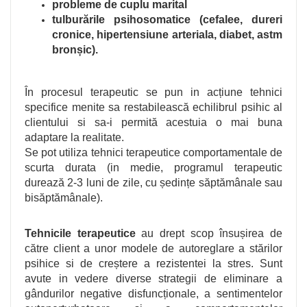
probleme de cuplu marital
tulburările psihosomatice (cefalee, dureri
cronice, hipertensiune arteriala, diabet, astm
bronșic).
În procesul terapeutic se pun in acțiune tehnici
specifice menite sa restabilească echilibrul psihic al
clientului si sa-i permită acestuia o mai buna
adaptare la realitate.
Se pot utiliza tehnici terapeutice comportamentale de
scurta durata (in medie, programul terapeutic
durează 2-3 luni de zile, cu ședințe săptămânale sau
bisăptămânale).
Tehnicile terapeutice
au drept scop însușirea de
către client a unor modele de autoreglare a stărilor
psihice si de creștere a rezistentei la stres. Sunt
avute in vedere diverse strategii de eliminare a
gândurilor negative disfuncționale, a sentimentelor