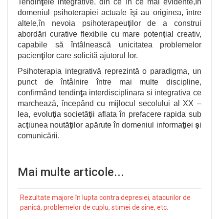
Tendin
ţ
ele integrative, din ce în ce mai evidente,în
domeniul psihoterapiei actuale î
ş
i au originea, între
altele,în nevoia psihoterapeu
ţ
ilor de a construi
abordări curative flexibile cu mare poten
ţ
ial creativ,
capabile să întâlnească unicitatea problemelor
pacien
ţ
ilor care solicită ajutorul lor.
Psihoterapia integrativă reprezintă o paradigma, un
punct de întâlnire între mai multe discipline,
confirmând tendin
ţ
a interdisciplinara si integrativa ce
marchează, începând cu mijlocul secolului al XX –
lea, evolu
ţ
ia societă
ţ
ii aflata în prefacere rapida sub
ac
ţ
iunea noută
ţ
ilor apărute în domeniul informa
ţ
iei
ş
i
comunicării.
Mai multe articole...
Rezultate majore în lupta contra depresiei, atacurilor de
panică, problemelor de cuplu, stimei de sine, etc.