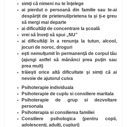
simţi că nimeni nu te înţelege
ai pierdut o persoană din familie sau te-ai
despărţit de prietenul/prietena ta şi ţi-e greu
să mergi mai departe
ai dificultăţi de concentrare la şcoală
vrei să înveţi să spui „NU”
ai dificultăţi în a renunţa la tutun, alcool,
jocuri de noroc, droguri
eşti nemulţumit în permanenţă de corpul tău
(ajungi astfel să mănânci prea puţin sau
prea mult)
trăieşti orice altă dificultate şi simţi că ai
nevoie de ajutorul cuiva
Psihoterapie individuala
Psihoterapie de cuplu si consiliere maritala
Psihoterapie de grup si dezvoltare
personala
Psihoterapia si consilierea familiei
Consiliere psihologica (pentru copii,
adolescenți, adulți, cupluri)