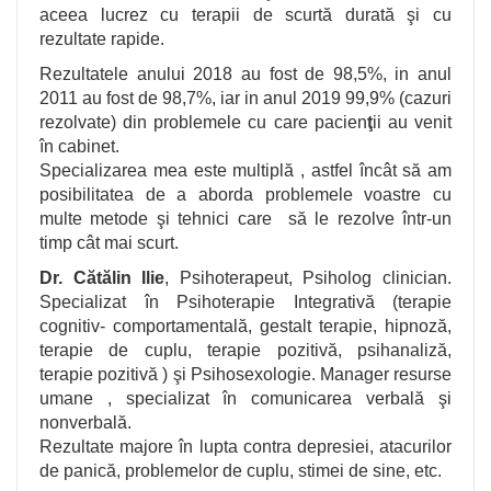
aceea lucrez cu terapii de scurtă durată
ş
i cu
rezultate rapide.
Rezultatele anului 2018 au fost de 98,5%, in anul
2011 au fost de 98,7%, iar in anul 2019 99,9% (cazuri
rezolvate) din problemele cu care pacien
ţ
ii au venit
în cabinet.
Specializarea mea este multiplă , astfel încât să am
posibilitatea de a aborda problemele voastre cu
multe metode
ş
i tehnici care să le rezolve într-un
timp cât mai scurt.
Dr. Cătălin Ilie
, Psihoterapeut, Psiholog clinician.
Specializat în Psihoterapie Integrativă (terapie
cognitiv- comportamentală, gestalt terapie, hipnoză,
terapie de cuplu, terapie pozitivă, psihanaliză,
terapie pozitivă )
ş
i Psihosexologie. Manager resurse
umane , specializat în comunicarea verbală
ş
i
nonverbală.
Rezultate majore în lupta contra depresiei, atacurilor
de panică, problemelor de cuplu, stimei de sine, etc.