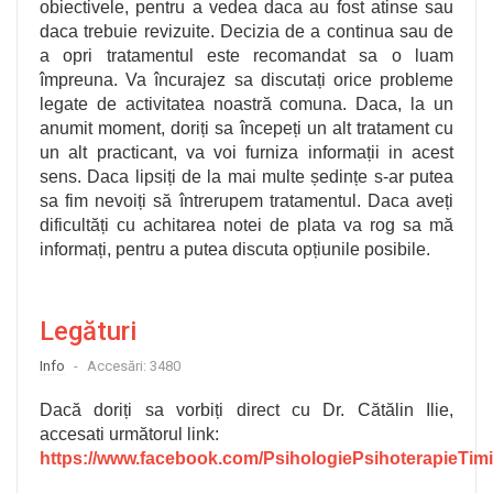
obiectivele, pentru a vedea daca au fost atinse sau
daca trebuie revizuite. Decizia de a continua sau de
a opri tratamentul este recomandat sa o luam
împreuna. Va încurajez sa discutați orice probleme
legate de activitatea noastră comuna. Daca, la un
anumit moment, doriți sa începeți un alt tratament cu
un alt practicant, va voi furniza informații in acest
sens. Daca lipsiți de la mai multe ședințe s-ar putea
sa fim nevoiți să întrerupem tratamentul. Daca aveți
dificultăți cu achitarea notei de plata va rog sa mă
informați, pentru a putea discuta opțiunile posibile.
Legături
Info
Accesări: 3480
Dacă doriți sa vorbiți direct cu Dr. Cătălin Ilie,
accesati următorul link:
https://www.facebook.com/PsihologiePsihoterapieTim