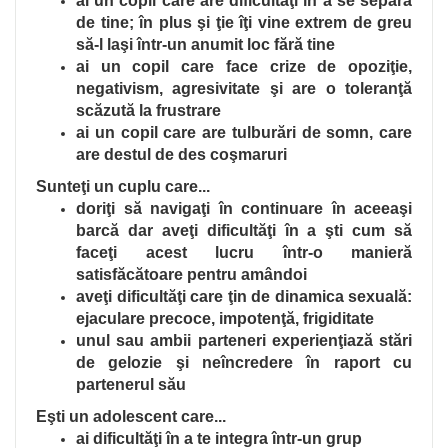
ai un copil care are dificultăţi în a se separa
de tine; în plus şi ţie îţi vine extrem de greu
să-l laşi într-un anumit loc fără tine
ai un copil care face crize de opoziţie,
negativism, agresivitate şi are o toleranţă
scăzută la frustrare
ai un copil care are tulburări de somn, care
are destul de des coşmaruri
Sunteţi un cuplu care...
doriţi să navigaţi în continuare în aceeaşi
barcă dar aveţi dificultăţi în a şti cum să
faceţi acest lucru într-o manieră
satisfăcătoare pentru amândoi
aveţi dificultăţi care ţin de dinamica sexuală:
ejaculare precoce, impotenţă, frigiditate
unul sau ambii parteneri experienţiază stări
de gelozie şi neîncredere în raport cu
partenerul său
Eşti un adolescent care...
ai dificultăţi în a te integra într-un grup