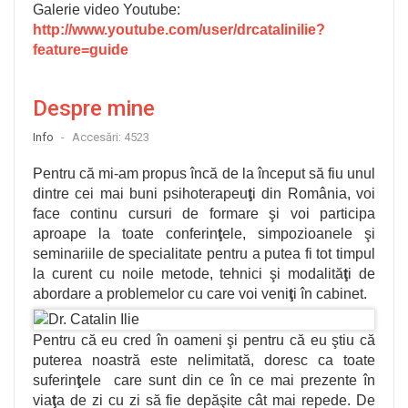
Galerie video Youtube:
http://www.youtube.com/user/drcatalinilie?
feature=guide
Despre mine
Info
Accesări: 4523
P
entru că mi-am propus încă de la început să fiu unul
dintre cei mai buni psihoterapeu
ţ
i din România, voi
face continu cursuri de formare
ş
i voi participa
aproape la toate conferin
ţ
ele, simpozioanele
ş
i
seminariile de specialitate pentru a putea fi tot timpul
la curent cu noile metode, tehnici
ş
i modalită
ţ
i de
abordare a problemelor cu care voi veni
ţ
i în cabinet.
Pentru că eu cred în oameni
ş
i pentru că eu
ş
tiu că
puterea noastră este nelimitată, doresc ca toate
suferin
ţ
ele care sunt din ce în ce mai prezente în
via
ţ
a de zi cu zi să fie depă
ş
ite cât mai repede. De